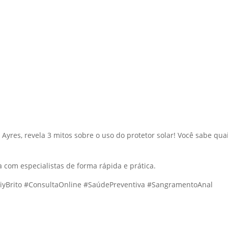
 Ayres, revela 3 mitos sobre o uso do protetor solar! Você sabe q
com especialistas de forma rápida e prática.
ViyBrito #ConsultaOnline #SaúdePreventiva #SangramentoAnal