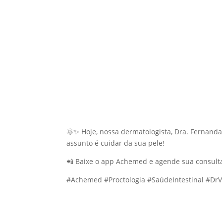
🌞✨ Hoje, nossa dermatologista, Dra. Fernanda
assunto é cuidar da sua pele!
📲 Baixe o app Achemed e agende sua consulta 
#Achemed #Proctologia #SaúdeIntestinal #Dr