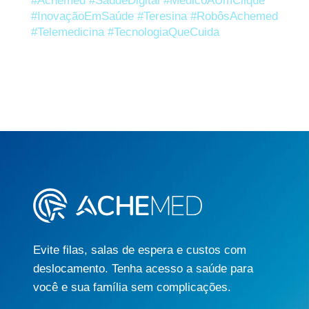
#Achemed
#SaúdeDigital
#MédicoAUmClique
#InovaçãoEmSaúde
#Teresina
#RobôsAchemed
#Telemedicina
#TecnologiaQueCuida
Evite filas, salas de espera e custos com
deslocamento. Tenha acesso a saúde para
você e sua família sem complicações.