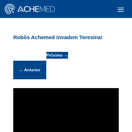
Robôs Achemed invadem Teresina!
Próximo
→
←
Anterior